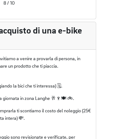
8 / 10
acquisto di una e-bike
nvitiamo a venire a provarla di persona, in
re un prodotto che ti piaccia.
ando la bici che ti interessa) 🗓️.
lla giornata in zona Langhe 🥂🍷🍽️ 🚲.
comprarla ti scontiamo il costo del noleggio (25€
a intera) 💸.
leggio sono revisionate e verificate, per