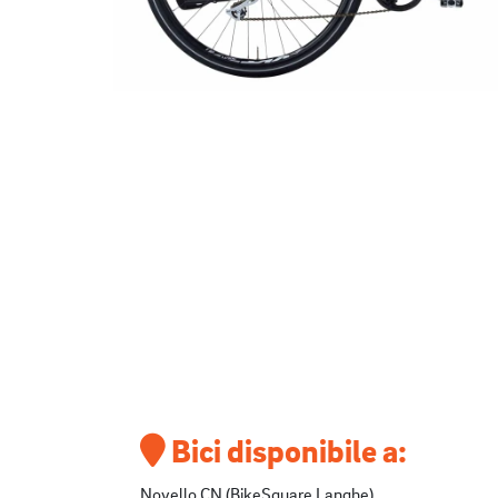
Bici disponibile a:
Novello CN (BikeSquare Langhe)