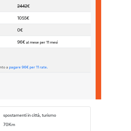
2442
€
1055€
0€
96€
al mese per 11 mesi
onto a
pagare 96€ per 11 rate.
spostamenti in città, turismo
70Km