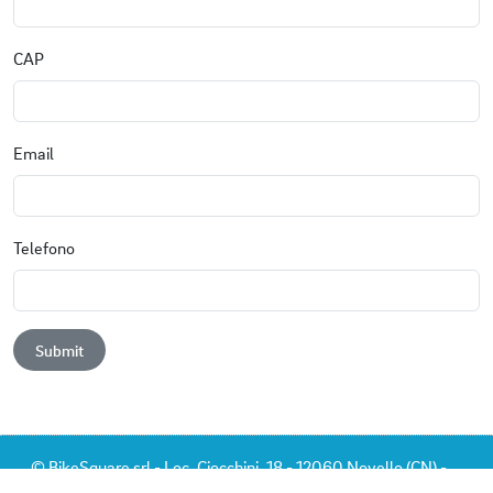
CAP
Email
Telefono
Submit
© BikeSquare srl - Loc. Ciocchini, 18 - 12060 Novello (CN) -